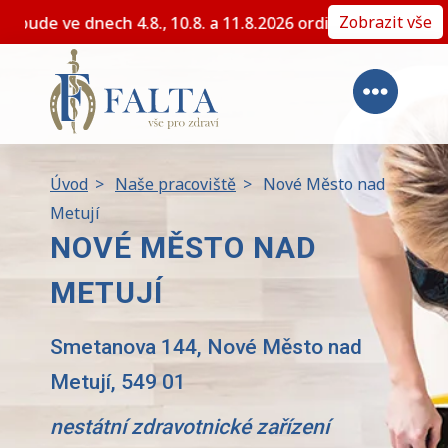
Zobrazit vše
du plánované dovolené nebude ve dnech 4.8., 10.8. a 11.8
Úvod
>
Naše pracoviště
>
Nové Město nad
Metují
NOVÉ MĚSTO NAD
METUJÍ
Smetanova 144, Nové Město nad
Metují, 549 01
nestátní zdravotnické zařízení